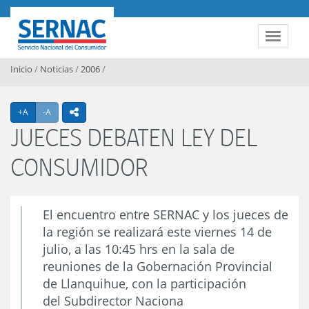
Contenido principal
SERNAC
Toggle 
Inicio
/
Noticias
/
2006
/
Agrandar texto
Achicar texto
+A
-A
icono compartir
JUECES DEBATEN LEY DEL
CONSUMIDOR
El encuentro entre SERNAC y los jueces de
la región se realizará este viernes 14 de
julio, a las 10:45 hrs en la sala de
reuniones de la Gobernación Provincial
de Llanquihue, con la participación
del Subdirector Naciona