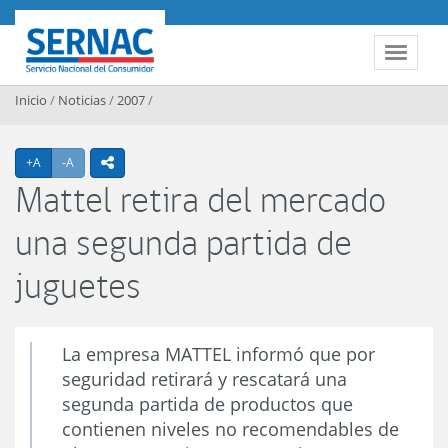
Contenido principal
SERNAC
Toggle 
Inicio
/
Noticias
/
2007
/
Agrandar texto
Achicar texto
+A
-A
icono compartir
Mattel retira del mercado
una segunda partida de
juguetes
La empresa MATTEL informó que por
seguridad retirará y rescatará una
segunda partida de productos que
contienen niveles no recomendables de