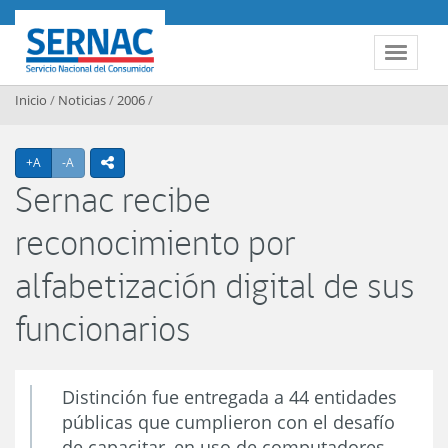
Contenido principal
SERNAC
Toggle 
Inicio
/
Noticias
/
2006
/
Agrandar texto
Achicar texto
+A
-A
icono compartir
Sernac recibe
reconocimiento por
alfabetización digital de sus
funcionarios
Distinción fue entregada a 44 entidades
públicas que cumplieron con el desafío
de capacitar, en uso de computadores,