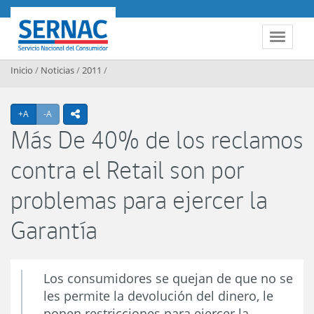
Contenido principal
SERNAC
Toggle 
Inicio
/
Noticias
/
2011
/
Agrandar texto
Achicar texto
+A
-A
icono compartir
Más De 40% de los reclamos
contra el Retail son por
problemas para ejercer la
Garantía
Los consumidores se quejan de que no se
les permite la devolución del dinero, le
ponen restricciones para ejercer la