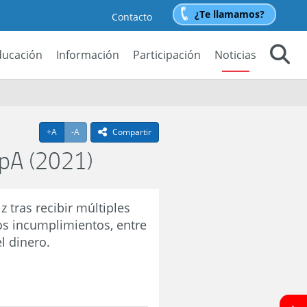
¿Te llamamos?
Contacto
ducación
Información
Participación
Noticias
Buscar
Agrandar texto
Achicar texto
+A
-A
Compartir
icono compartir
pA (2021)
 tras recibir múltiples
os incumplimientos, entre
l dinero.