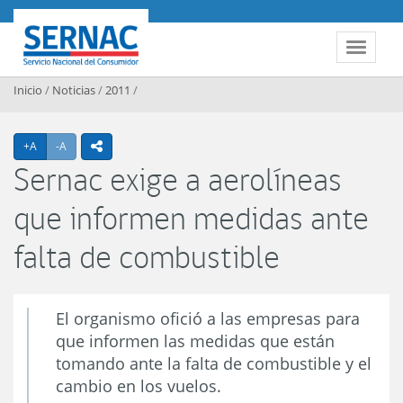
Contenido principal
SERNAC
Toggle 
Inicio
/
Noticias
/
2011
/
Agrandar texto
Achicar texto
+A
-A
icono compartir
Sernac exige a aerolíneas
que informen medidas ante
falta de combustible
El organismo ofició a las empresas para
que informen las medidas que están
tomando ante la falta de combustible y el
cambio en los vuelos.