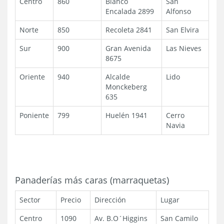
Centro
860
Blanco
San
Encalada 2899
Alfonso
Norte
850
Recoleta 2841
San Elvira
Sur
900
Gran Avenida
Las Nieves
8675
Oriente
940
Alcalde
Lido
Monckeberg
635
Poniente
799
Huelén 1941
Cerro
Navia
Panaderías más caras (marraquetas)
Sector
Precio
Dirección
Lugar
Centro
1090
Av. B.O´Higgins
San Camilo