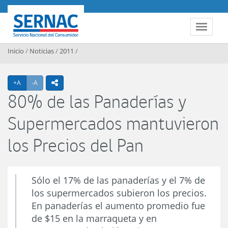
Contenido principal
SERNAC
Toggle 
Inicio
/
Noticias
/
2011
/
Agrandar texto
Achicar texto
+A
-A
icono compartir
80% de las Panaderías y
Supermercados mantuvieron
los Precios del Pan
Sólo el 17% de las panaderías y el 7% de
los supermercados subieron los precios.
En panaderías el aumento promedio fue
de $15 en la marraqueta y en