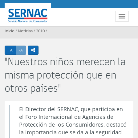
Contenido principal
SERNAC
Toggle 
Inicio
/
Noticias
/
2010
/
Agrandar texto
Achicar texto
+A
-A
icono compartir
"Nuestros niños merecen la
misma protección que en
otros países"
El Director del SERNAC, que participa en
el Foro Internacional de Agencias de
Protección de los Consumidores, destacó
la importancia que se da a la seguridad