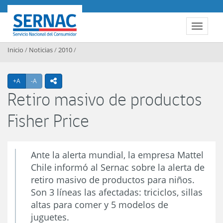
Contenido principal
SERNAC
Toggle 
Inicio
/
Noticias
/
2010
/
Agrandar texto
Achicar texto
+A
-A
icono compartir
Retiro masivo de productos
Fisher Price
Ante la alerta mundial, la empresa Mattel
Chile informó al Sernac sobre la alerta de
retiro masivo de productos para niños.
Son 3 líneas las afectadas: triciclos, sillas
altas para comer y 5 modelos de
juguetes.