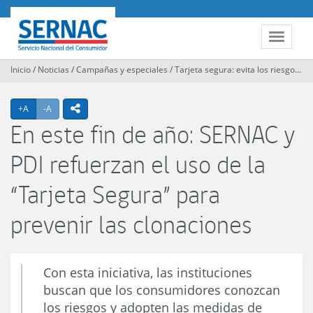
Contenido
principal
SERNAC
Toggle
navigat
Inicio
/
Noticias
/
Campañas y especiales
/
Tarjeta segura: evita los riesgos de la clonación
Agrandar texto
Achicar texto
icono compartir
+A
-A
En este fin de año: SERNAC y
PDI refuerzan el uso de la
“Tarjeta Segura” para
prevenir las clonaciones
Con esta iniciativa, las instituciones
buscan que los consumidores conozcan
los riesgos y adopten las medidas de