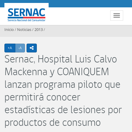
Contenido principal
SERNAC
Toggle 
Inicio
/
Noticias
/
2013
/
Agrandar texto
Achicar texto
+A
-A
icono compartir
Sernac, Hospital Luis Calvo
Mackenna y COANIQUEM
lanzan programa piloto que
permitirá conocer
estadísticas de lesiones por
productos de consumo