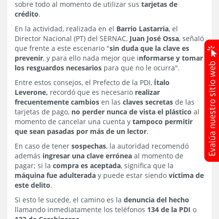
sobre todo al momento de utilizar sus
tarjetas de
crédito
.
En la actividad, realizada en el
Barrio Lastarria
, el
Director Nacional (PT) del SERNAC,
Juan José Ossa
, señaló
que frente a este escenario "
sin duda que la clave es
prevenir
, y para ello nada mejor que i
nformarse y tomar
los resguardos necesarios
para que no le ocurra".
Entre estos consejos, el Prefecto de la PDI,
Ítalo
Leverone,
recordó que es necesario
realizar
frecuentemente cambios
en las
claves secretas
de las
tarjetas de pago,
no perder nunca de vista el plástico
al
momento de cancelar una cuenta y
tampoco permitir
que sean pasadas por más de un lector
.
En caso de tener
sospechas
, la autoridad recomendó
además
ingresar una clave errónea
al momento de
pagar; si la
compra es aceptada
, significa que la
máquina fue adulterada
y puede estar siendo
víctima de
este delito
.
Si esto le sucede, el camino es la
denuncia del hecho
llamando inmediatamente los teléfonos
134 de la PDI
o