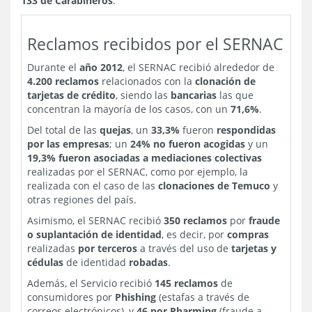
133 de Carabineros
.
Reclamos recibidos por el SERNAC
Durante el
año 2012
, el SERNAC recibió alrededor de
4.200 reclamos
relacionados con la
clonación de
tarjetas de crédito
, siendo las
bancarias
las que
concentran la mayoría de los casos, con un
71,6%
.
Del total de las
quejas
, un
33,3%
fueron
respondidas
por las empresas
; un
24% no fueron acogidas
y un
19,3% fueron asociadas a mediaciones colectivas
realizadas por el SERNAC, como por ejemplo, la
realizada con el caso de las
clonaciones de Temuco
y
otras regiones del país.
Asimismo, el SERNAC recibió
350 reclamos
por
fraude
o suplantación de identidad
, es decir, por
compras
realizadas
por terceros
a través del uso de
tarjetas y
cédulas
de identidad
robadas
.
Además, el Servicio recibió
145 reclamos
de
consumidores por
Phishing
(estafas a través de
correos electrónicos), y
46 por Pharming
(fraude a