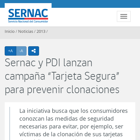
Contenido principal
SERNAC
Toggle 
Inicio
/
Noticias
/
2013
/
Agrandar texto
Achicar texto
+A
-A
icono compartir
Sernac y PDI lanzan
campaña “Tarjeta Segura”
para prevenir clonaciones
La iniciativa busca que los consumidores
conozcan las medidas de seguridad
necesarias para evitar, por ejemplo, ser
víctimas de la clonación de sus tarjetas