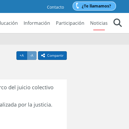
¿Te llamamos?
Contacto
ducación
Información
Participación
Noticias
Buscar
Agrandar texto
Achicar texto
+A
-A
Compartir
icono compartir
co del juicio colectivo
lizada por la justicia.