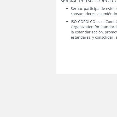
SERNAC en ISO- COPOLC
Sernac participa de este 
consumidores, asumiéndolo
ISO-COPOLCO es el Comité 
Organization for Standardi
la estandarización, promov
estándares, y consolidar l