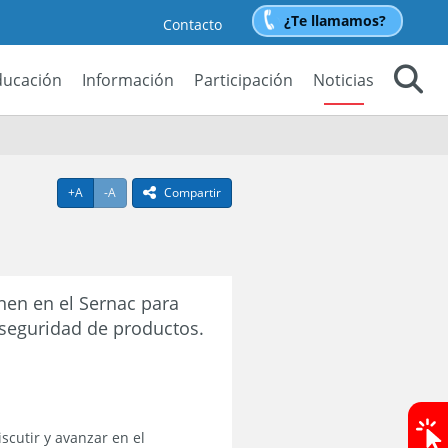
¿Te llamamos?
Contacto
ducación
Información
Participación
Noticias
Buscar
Agrandar texto
Achicar texto
+A
-A
Compartir
icono compartir
nen en el Sernac para
a seguridad de productos.
scutir y avanzar en el