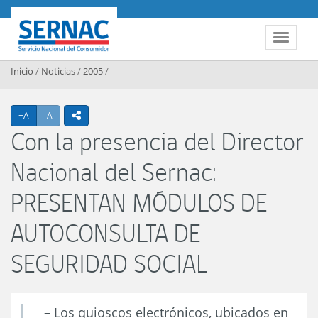
Contenido principal
SERNAC
Toggle 
Inicio
/
Noticias
/
2005
/
Agrandar texto
Achicar texto
+A
-A
icono compartir
Con la presencia del Director
Nacional del Sernac:
PRESENTAN MÓDULOS DE
AUTOCONSULTA DE
SEGURIDAD SOCIAL
– Los quioscos electrónicos, ubicados en