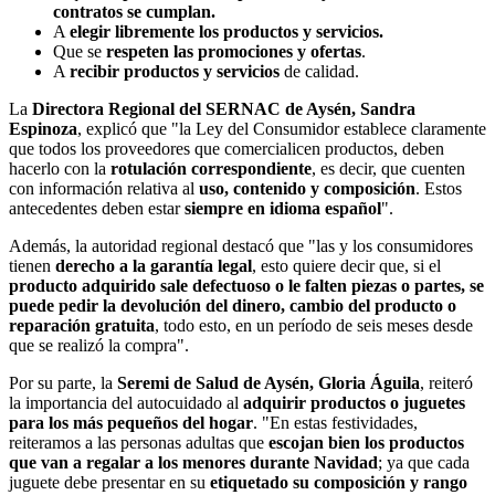
contratos se cumplan.
A
elegir libremente los productos y servicios.
Que se
respeten las promociones y ofertas
.
A
recibir productos y servicios
de calidad.
La
Directora Regional del SERNAC de Aysén, Sandra
Espinoza
, explicó que "la Ley del Consumidor establece claramente
que todos los proveedores que comercialicen productos, deben
hacerlo con la
rotulación correspondiente
, es decir, que cuenten
con información relativa al
uso, contenido y composición
. Estos
antecedentes deben estar
siempre en idioma español
".
Además, la autoridad regional destacó que "las y los consumidores
tienen
derecho a la garantía legal
, esto quiere decir que, si el
producto adquirido sale defectuoso o le falten piezas o partes, se
puede pedir la devolución del dinero, cambio del producto o
reparación gratuita
, todo esto, en un período de seis meses desde
que se realizó la compra".
Por su parte, la
Seremi de Salud de Aysén, Gloria Águila
, reiteró
la importancia del autocuidado al
adquirir productos o juguetes
para los más pequeños del hogar
. "En estas festividades,
reiteramos a las personas adultas que
escojan bien los productos
que van a regalar a los menores durante Navidad
; ya que cada
juguete debe presentar en su
etiquetado su composición y rango