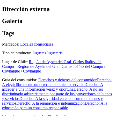
Dirección externa
Galería
Tags
Mercados:
Locales comerciales
Tipo de producto:
Juguetes
Jugueteria
Lugar de Chile:
Región de Aysén del Gral. Carlos Ibáñez del
Campo
-
Región de Aysén del Gral. Carlos Ibáñez del Campo
/
Coyhaique
/
Coyhaique
Guía del consumidor:
Derechos y deberes del consumidor
Derecho:
A elegir libremente un determinado bien o servicio
Derecho: A
acceder a una información veraz y oportuna
Derecho: A no ser
discriminado arbitrariamente por parte de los proveedores de bienes
y servicios
Derecho: A la seguridad en el consumo de bienes y
servicios
Derecho: A la reparación e indemnización
Derecho: A la
educación para un consumo responsable