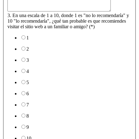
3. En una escala de 1 a 10, donde 1 es "no lo recomendaría" y
10 "lo recomendaría", ¿qué tan probable es que recomiendes
visitar el sitio web a un familiar o amigo? (*)
1
2
3
4
5
6
7
8
9
10