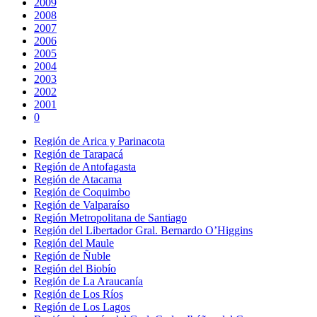
2009
2008
2007
2006
2005
2004
2003
2002
2001
0
Región de Arica y Parinacota
Región de Tarapacá
Región de Antofagasta
Región de Atacama
Región de Coquimbo
Región de Valparaíso
Región Metropolitana de Santiago
Región del Libertador Gral. Bernardo O’Higgins
Región del Maule
Región de Ñuble
Región del Biobío
Región de La Araucanía
Región de Los Ríos
Región de Los Lagos