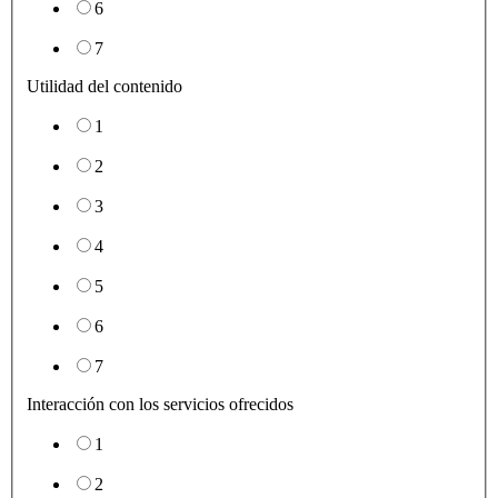
6
7
Utilidad del contenido
1
2
3
4
5
6
7
Interacción con los servicios ofrecidos
1
2