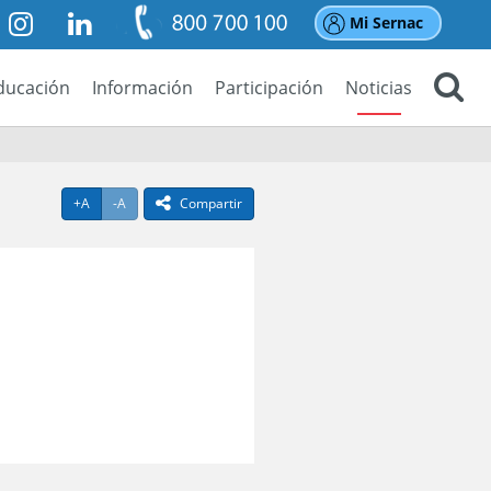
Mi Sernac
utube
Instagram
Linkedin
Formas
de
contacto
ducación
Información
Participación
Noticias
Buscar
Agrandar texto
Achicar texto
icono compartir
+A
-A
Compartir