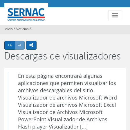
Contenido
principal
SERNAC
Toggle
navigat
Inicio
/
Noticias
/
Agrandar texto
Achicar texto
icono compartir
+A
-A
Descargas de visualizadores
En esta página encontrará algunas
aplicaciones que permiten visualizar los
archivos descargables del sitio.
Visualizador de archivos Microsoft Word
Visualizador de archivos Microsoft Excel
Visualizador de Archivos Microsoft
PowerPoint Visualizador de Archivos
Flash player Visualizador […]