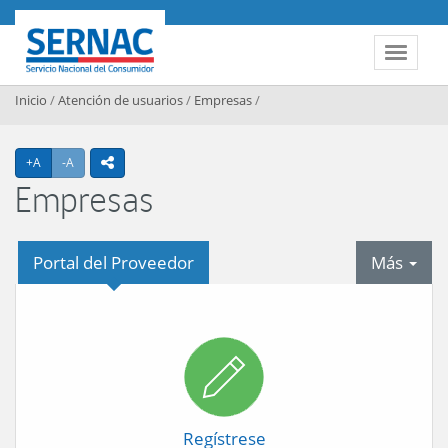
Contenido principal
SERNAC
Toggle 
Inicio
/
Atención de usuarios
/
Empresas
/
Agrandar texto
Achicar texto
+A
-A
icono compartir
Empresas
tab
Portal del Proveedor
Más
Accesos
1
Regístrese