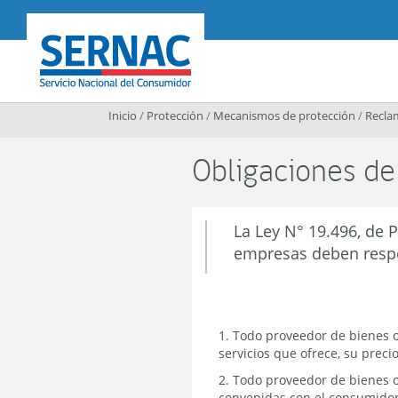
Contenido principal
SERNAC
Inicio
/
Protección
/
Mecanismos de protección
/
Recla
Obligaciones de
La Ley N° 19.496, de 
empresas deben respet
1. Todo proveedor de bienes o
servicios que ofrece, su preci
2. Todo proveedor de bienes o
convenidas con el consumidor