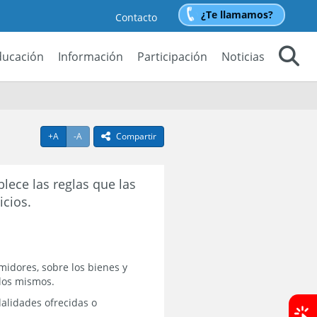
¿Te llamamos?
Contacto
ducación
Información
Participación
Noticias
Buscar
Agrandar texto
Achicar texto
+A
-A
Compartir
icono compartir
lece las reglas que las
icios.
midores, sobre los bienes y
 los mismos.
dalidades ofrecidas o