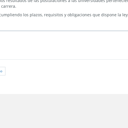
los resultados de las postulaciones a las universidades perteneci
 carrera.
cumpliendo los plazos, requisitos y obligaciones que dispone la ley
mo