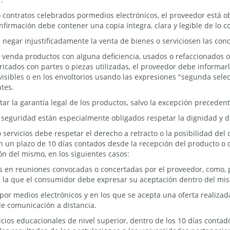
o contratos celebrados pormedios electrónicos, el proveedor está o
onfirmación debe contener una copia íntegra, clara y legible de lo 
negar injustificadamente la venta de bienes o serviciosen las cond
r venda productos con alguna deficiencia, usados o refaccionados 
icados con partes o piezas utilizadas, el proveedor debe informar
visibles o en los envoltorios usando las expresiones "segunda sele
ntes.
ar la garantía legal de los productos, salvo la excepción precedent
 y seguridad están especialmente obligados respetar la dignidad y 
 servicios debe respetar el derecho a retracto o la posibilidad de
en un plazo de 10 días contados desde la recepción del producto o 
ión del mismo, en los siguientes casos:
s en reuniones convocadas o concertadas por el proveedor, como, 
 la que el consumidor debe expresar su aceptación dentro del mis
por medios electrónicos y en los que se acepta una oferta realizada
de comunicación a distancia.
vicios educacionales de nivel superior, dentro de los 10 días conta