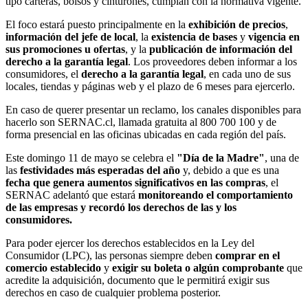
tipo carteras, bolsos y cinturones, cumplan con la normativa vigente.
El foco estará puesto principalmente en la
exhibición de precios
,
información del jefe de local
, la
existencia de bases
y
vigencia en
sus promociones u ofertas
, y la
publicación de información del
derecho a la garantía legal
. Los proveedores deben informar a los
consumidores, el
derecho a la garantía legal
, en cada uno de sus
locales, tiendas y páginas web y el plazo de 6 meses para ejercerlo.
En caso de querer presentar un reclamo, los canales disponibles para
hacerlo son SERNAC.cl, llamada gratuita al 800 700 100 y de
forma presencial en las oficinas ubicadas en cada región del país.
Este domingo 11 de mayo se celebra el
"Día de la Madre"
, una de
las
festividades más esperadas del año
y, debido a que es una
fecha que genera aumentos significativos en las compras
, el
SERNAC adelantó que estará
monitoreando el comportamiento
de las empresas y recordó los derechos de las y los
consumidores.
Para poder ejercer los derechos establecidos en la Ley del
Consumidor (LPC), las personas siempre deben
comprar en el
comercio establecido
y
exigir su boleta o algún comprobante
que
acredite la adquisición, documento que le permitirá exigir sus
derechos en caso de cualquier problema posterior.