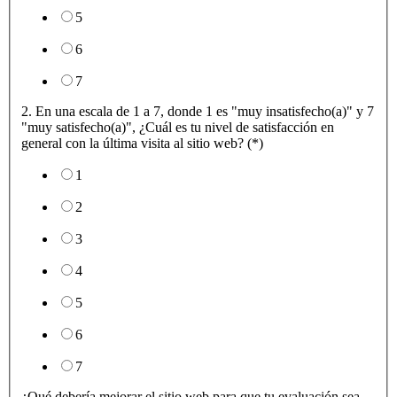
5
6
7
2. En una escala de 1 a 7, donde 1 es "muy insatisfecho(a)" y 7
"muy satisfecho(a)", ¿Cuál es tu nivel de satisfacción en
general con la última visita al sitio web? (*)
1
2
3
4
5
6
7
¿Qué debería mejorar el sitio web para que tu evaluación sea