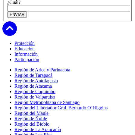
¿Cuál?
Subir
Protección
Educación
Información
Participación
Región de Arica y Parinacota
Región de Tarapacá
Región de Antofagasta
Región de Atacama
Región de Coquimbo
Región de Valparaíso
Región Metropolitana de Santiago
Región del Libertador Gral. Bernardo O’Higgins
Región del Maule
Región de Ñuble
Región del Biobío
Región de La Araucanía
Región de Los Ríos