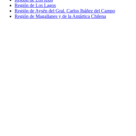
Región de Los Lagos
Región de Aysén del Gral. Carlos Ibáñez del Campo
Región de Magallanes y de la Antártica Chilena