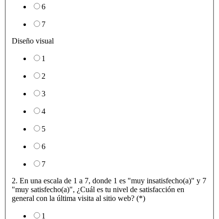
6
7
Diseño visual
1
2
3
4
5
6
7
2. En una escala de 1 a 7, donde 1 es "muy insatisfecho(a)" y 7
"muy satisfecho(a)", ¿Cuál es tu nivel de satisfacción en
general con la última visita al sitio web? (*)
1