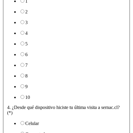
1
2
3
4
5
6
7
8
9
10
4. ¿Desde qué dispositivo hiciste tu última visita a sernac.cl?
(*)
Celular