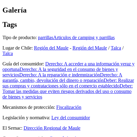
Galería
Tags
Tipo de producto:
parrillas
Articulos de camping y parrillas
Lugar de Chile:
Región del Maule
-
Región del Maule
/
Talca
/
Talca
Guía del consumidor:
Derecho: A acceder a una información veraz y
oportuna
Derecho: A la seguridad en el consumo de bienes y
servicios
Derecho: A la reparación e indemnización
Derecho: A
garantía, cambio, devolución del dinero o reparación
Deber: Realizar
sus compras y contrataciones sólo en el comercio establecido
Deber:
Tomar las medidas que eviten riesgos derivados del uso o consumo
de bienes y servicios
Mecanismos de protección:
Fiscalización
Legislación y normativa:
Ley del consumidor
El Sernac:
Dirección Regional de Maule