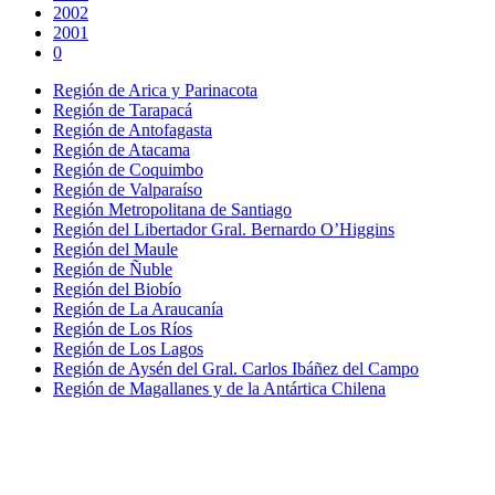
2002
2001
0
Región de Arica y Parinacota
Región de Tarapacá
Región de Antofagasta
Región de Atacama
Región de Coquimbo
Región de Valparaíso
Región Metropolitana de Santiago
Región del Libertador Gral. Bernardo O’Higgins
Región del Maule
Región de Ñuble
Región del Biobío
Región de La Araucanía
Región de Los Ríos
Región de Los Lagos
Región de Aysén del Gral. Carlos Ibáñez del Campo
Región de Magallanes y de la Antártica Chilena