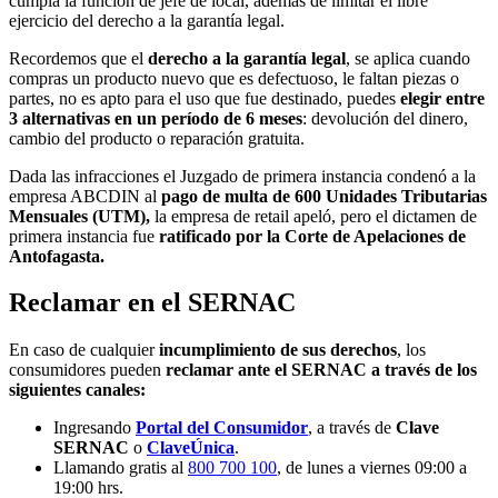
cumpla la función de jefe de local, además de limitar el libre
ejercicio del derecho a la garantía legal.
Recordemos que el
derecho a la garantía legal
, se aplica cuando
compras un producto nuevo que es defectuoso, le faltan piezas o
partes, no es apto para el uso que fue destinado, puedes
elegir entre
3 alternativas en un período de 6 meses
: devolución del dinero,
cambio del producto o reparación gratuita.
Dada las infracciones el Juzgado de primera instancia condenó a la
empresa ABCDIN al
pago de multa de 600 Unidades Tributarias
Mensuales (UTM),
la empresa de retail apeló, pero el dictamen de
primera instancia fue
ratificado por la Corte de Apelaciones de
Antofagasta.
Reclamar en el SERNAC
En caso de cualquier
incumplimiento de sus derechos
, los
consumidores pueden
reclamar ante el SERNAC a través de los
siguientes canales:
Ingresando
Portal del Consumidor
, a través de
Clave
SERNAC
o
ClaveÚnica
.
Llamando gratis al
800 700 100
, de lunes a viernes 09:00 a
19:00 hrs.