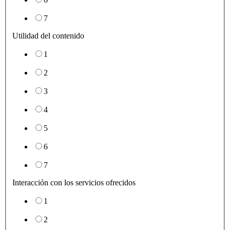
7
Utilidad del contenido
1
2
3
4
5
6
7
Interacción con los servicios ofrecidos
1
2