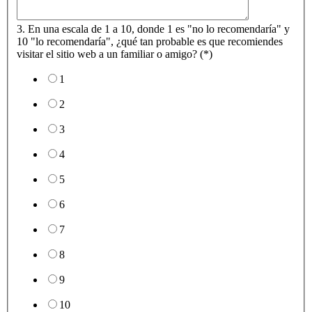
3. En una escala de 1 a 10, donde 1 es "no lo recomendaría" y
10 "lo recomendaría", ¿qué tan probable es que recomiendes
visitar el sitio web a un familiar o amigo? (*)
1
2
3
4
5
6
7
8
9
10