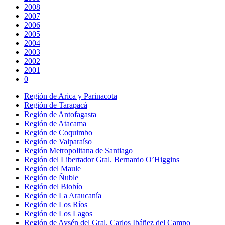
2008
2007
2006
2005
2004
2003
2002
2001
0
Región de Arica y Parinacota
Región de Tarapacá
Región de Antofagasta
Región de Atacama
Región de Coquimbo
Región de Valparaíso
Región Metropolitana de Santiago
Región del Libertador Gral. Bernardo O’Higgins
Región del Maule
Región de Ñuble
Región del Biobío
Región de La Araucanía
Región de Los Ríos
Región de Los Lagos
Región de Aysén del Gral. Carlos Ibáñez del Campo