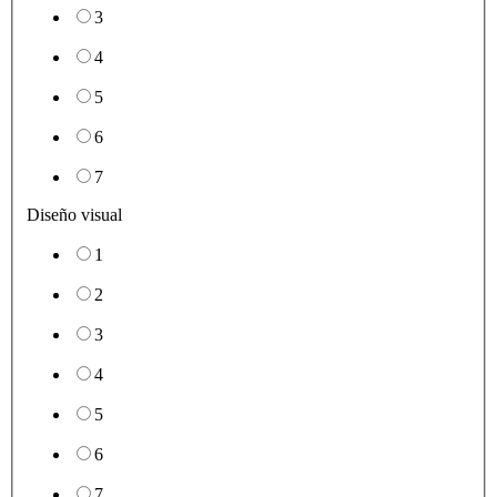
3
4
5
6
7
Diseño visual
1
2
3
4
5
6
7