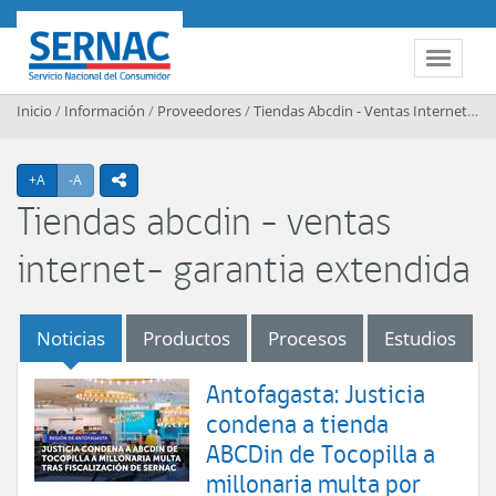
Contenido principal
SERNAC
Toggle 
Inicio
/
Información
/
Proveedores
/
Tiendas Abcdin - Ventas Internet- Garantia Extendida
Agrandar texto
Achicar texto
+A
-A
icono compartir
Tiendas abcdin - ventas
internet- garantia extendida
Noticias
Productos
Procesos
Estudios
Antofagasta: Justicia
condena a tienda
ABCDin de Tocopilla a
millonaria multa por