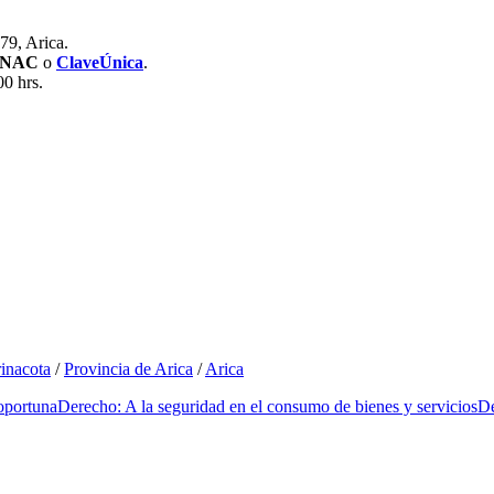
79, Arica.
RNAC
o
ClaveÚnica
.
00 hrs.
inacota
/
Provincia de Arica
/
Arica
oportuna
Derecho: A la seguridad en el consumo de bienes y servicios
De