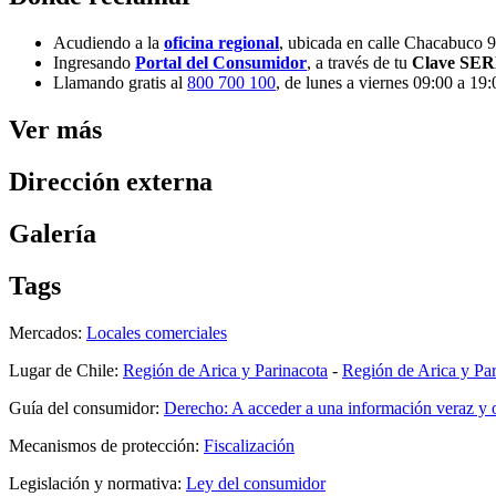
Acudiendo a la
oficina regional
, ubicada en calle Chacabuco 9
Ingresando
Portal del Consumidor
, a través de tu
Clave SE
Llamando gratis al
800 700 100
, de lunes a viernes 09:00 a 19:
Ver más
Dirección externa
Galería
Tags
Mercados:
Locales comerciales
Lugar de Chile:
Región de Arica y Parinacota
-
Región de Arica y Par
Guía del consumidor:
Derecho: A acceder a una información veraz y 
Mecanismos de protección:
Fiscalización
Legislación y normativa:
Ley del consumidor