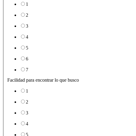
1
2
3
4
5
6
7
Facilidad para encontrar lo que busco
1
2
3
4
5