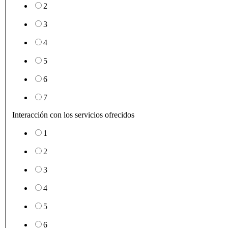
2
3
4
5
6
7
Interacción con los servicios ofrecidos
1
2
3
4
5
6