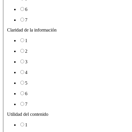
6
7
Claridad de la información
1
2
3
4
5
6
7
Utilidad del contenido
1