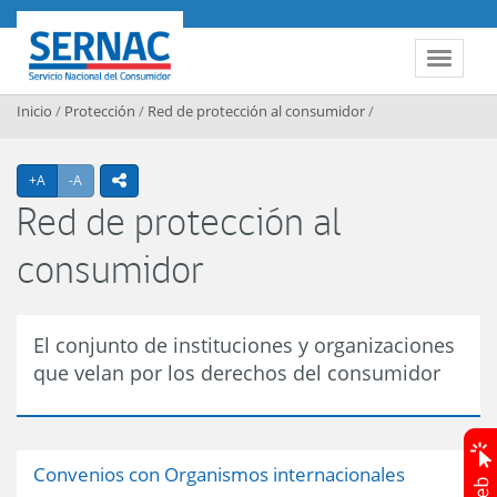
Contenido principal
SERNAC
Toggle 
Inicio
/
Protección
/
Red de protección al consumidor
/
Agrandar texto
Achicar texto
+A
-A
icono compartir
Red de protección al
consumidor
El conjunto de instituciones y organizaciones
que velan por los derechos del consumidor
Convenios con Organismos internacionales