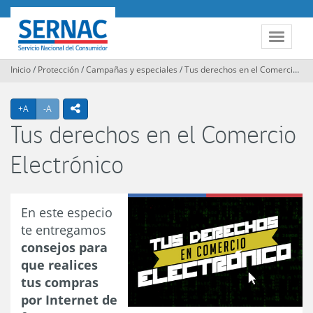
Contenido
principal
SERNAC
Toggle
navigat
Inicio
/
Protección
/
Campañas y especiales
/
Tus derechos en el Comercio Electrónico
Agrandar texto
Achicar texto
icono compartir
+A
-A
Tus derechos en el Comercio
Electrónico
En este especio
te entregamos
consejos para
que realices
tus compras
por Internet de