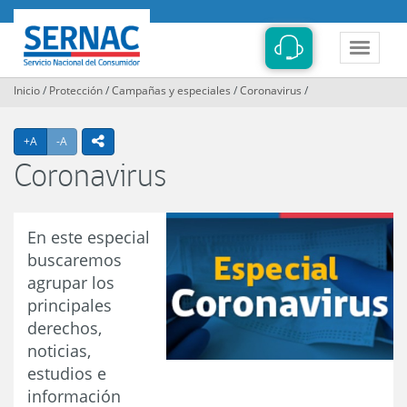
Contenido
principal
SERNAC
LLámame
Toggle
navigat
Inicio
/
Protección
/
Campañas y especiales
/
Coronavirus
/
Agrandar texto
Achicar texto
icono compartir
+A
-A
Coronavirus
En este especial
buscaremos
agrupar los
principales
derechos,
noticias,
estudios e
información