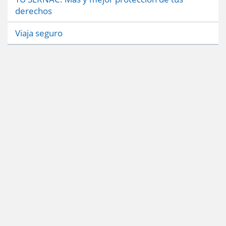
derechos
Viaja seguro
Servicio Nacional del Consumidor (SERNAC) / Oficinas Centrales: Teatinos
50, Santiago;
Atención Público RM: Agustinas 1336, 1° piso, Santiago /
Ver Oficinas regionales