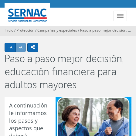
Contenido
principal
SERNAC
Toggle
navigat
Inicio
/
Protección
/
Campañas y especiales
/
Paso a paso mejor decisión, educación financiera para adultos mayores
Agrandar texto
Achicar texto
icono compartir
+A
-A
Paso a paso mejor decisión,
educación financiera para
adultos mayores
A continuación
le informamos
los pasos y
aspectos que
deberá