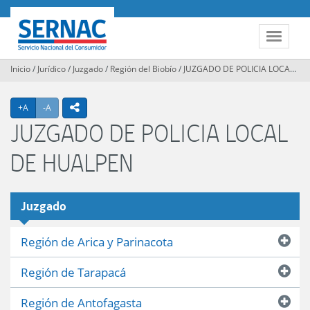
Contenido
principal
SERNAC
Toggle
navigat
Inicio
/
Jurídico
/
Juzgado
/
Región del Biobío
/
JUZGADO DE POLICIA LOCAL DE HUALPEN
Agrandar texto
Achicar texto
icono compartir
+A
-A
JUZGADO DE POLICIA LOCAL
DE HUALPEN
Juzgado
Región de Arica y Parinacota
Región de Tarapacá
Región de Antofagasta