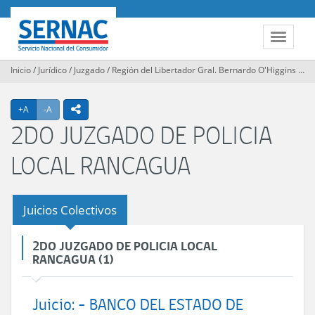
Contenido
principal
SERNAC
Toggle
navigat
Inicio
/
Jurídico
/
Juzgado
/
Región del Libertador Gral. Bernardo O'Higgins
/
2D
Agrandar texto
Achicar texto
icono compartir
+A
-A
2DO JUZGADO DE POLICIA
LOCAL RANCAGUA
Juicios Colectivos
2DO JUZGADO DE POLICIA LOCAL
RANCAGUA (1)
Juicio: - BANCO DEL ESTADO DE