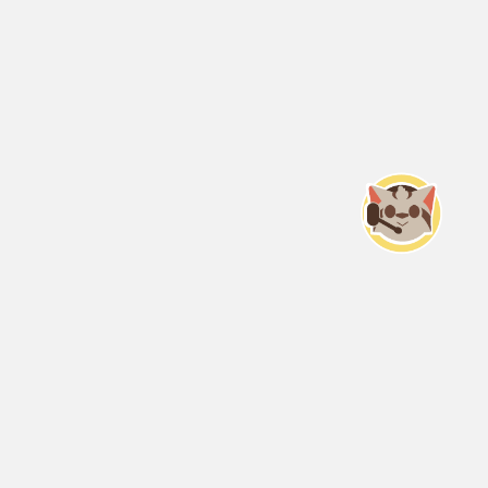
Servicio Nacional del Consumidor (SERNAC) / Oficinas Centrales: Teatinos
50, Santiago;
Atención Público RM: Agustinas 1336, 1° piso, Santiago /