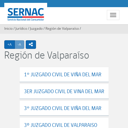
Contenido
principal
SERNAC
Toggle
navigat
Inicio
/
Jurídico
/
Juzgado
/
Región de Valparaíso
/
Agrandar texto
Achicar texto
icono compartir
+A
-A
Región de Valparaíso
1° JUZGADO CIVIL DE VIÑA DEL MAR
3ER JUZGADO CIVIL DE VINA DEL MAR
3° JUZGADO CIVIL DE VIÑA DEL MAR
3º JUZGADO CIVIL DE VALPARAISO