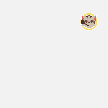
Servicio Nacional del Consumidor (SERNAC) / Oficinas Centrales: Teatinos
50, Santiago;
Atención Público RM: Agustinas 1336, 1° piso, Santiago /
Ver Oficinas regionales