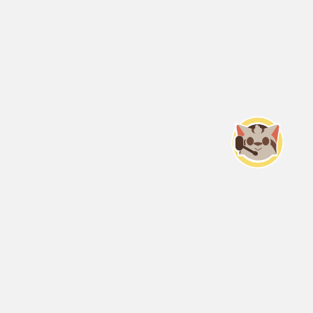
Servicio Nacional del Consumidor (SERNAC) / Oficinas Centrales: Teatinos
50, Santiago;
Atención Público RM: Agustinas 1336, 1° piso, Santiago /