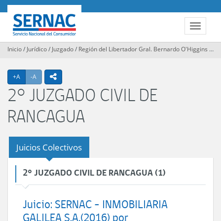
Contenido
principal
SERNAC
Toggle
navigat
Inicio
/
Jurídico
/
Juzgado
/
Región del Libertador Gral. Bernardo O'Higgins
/
2°
Agrandar texto
Achicar texto
icono compartir
+A
-A
2° JUZGADO CIVIL DE
RANCAGUA
Juicios Colectivos
2° JUZGADO CIVIL DE RANCAGUA (1)
Juicio: SERNAC - INMOBILIARIA
GALILEA S.A.(2016) por