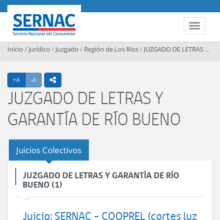
Contenido principal
SERNAC
Toggle 
Inicio
/
Jurídico
/
Juzgado
/
Región de Los Ríos
/
JUZGADO DE LETRAS Y GARANTÍA DE RÍO BUENO
Agrandar texto
Achicar texto
+A
-A
icono compartir
JUZGADO DE LETRAS Y
GARANTÍA DE RÍO BUENO
Juicios Colectivos
JUZGADO DE LETRAS Y GARANTÍA DE RÍO
BUENO (1)
Juicio: SERNAC - COOPREL (cortes luz