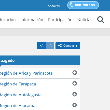
800 700 100
Contacto
ducación
Información
Participación
Noticias
Buscar
Agrandar texto
Achicar texto
icono compartir
+A
-A
Compartir
Juzgado
Región de Arica y Parinacota
Región de Tarapacá
Región de Antofagasta
Región de Atacama