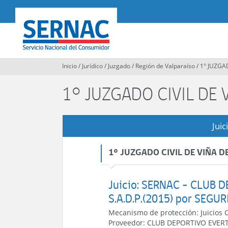
Contenido
principal
SERNAC
Inicio
/
Jurídico
/
Juzgado
/
Región de Valparaíso
/
1° JUZGA
1° JUZGADO CIVIL DE 
Juic
1° JUZGADO CIVIL DE VIÑA DE
Juicio: SERNAC - CLUB 
S.A.D.P.(2015) por SEG
Mecanismo de protección:
Juicios 
Proveedor:
CLUB DEPORTIVO EVERT