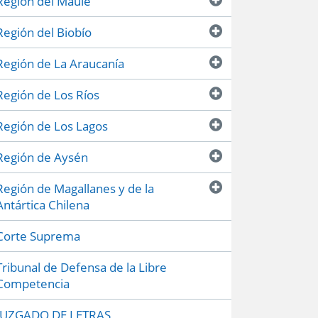
Región del Maule
Región del Biobío
Región de La Araucanía
Región de Los Ríos
Región de Los Lagos
Región de Aysén
Región de Magallanes y de la
Antártica Chilena
Corte Suprema
Tribunal de Defensa de la Libre
Competencia
JUZGADO DE LETRAS