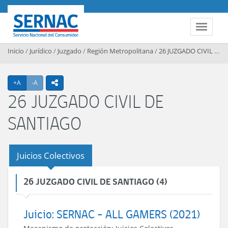
Contenido principal
SERNAC
Toggle 
Inicio
/
Jurídico
/
Juzgado
/
Región Metropolitana
/
26 JUZGADO CIVIL DE SANTIAGO
Agrandar texto
Achicar texto
+A
-A
icono compartir
26 JUZGADO CIVIL DE
SANTIAGO
Juicios Colectivos
26 JUZGADO CIVIL DE SANTIAGO (4)
Juicio: SERNAC - ALL GAMERS (2021)