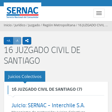
Contenido principal
SERNAC
Toggle 
Inicio
/
Jurídico
/
Juzgado
/
Región Metropolitana
/
16 JUZGADO CIVIL DE SANTIAGO
Agrandar texto
Achicar texto
+A
-A
icono compartir
16 JUZGADO CIVIL DE
SANTIAGO
Juicios Colectivos
16 JUZGADO CIVIL DE SANTIAGO (7)
Juicio: SERNAC - Interchile S.A.