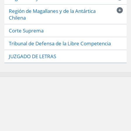
Región de Magallanes y de la Antártica
Chilena
Corte Suprema
Tribunal de Defensa de la Libre Competencia
JUZGADO DE LETRAS