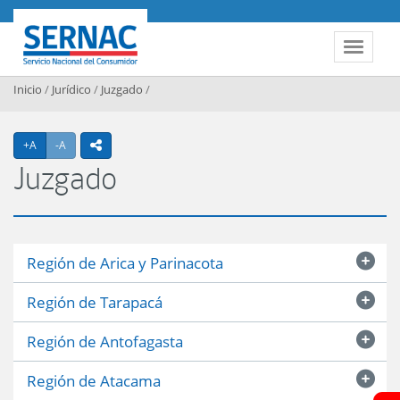
Contenido principal
SERNAC
Toggle 
Inicio
/
Jurídico
/
Juzgado
/
Agrandar texto
Achicar texto
+A
-A
icono compartir
Juzgado
Región de Arica y Parinacota
Región de Tarapacá
Región de Antofagasta
Región de Atacama