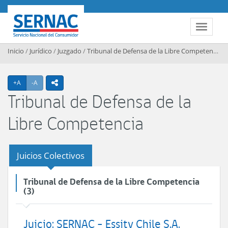
Contenido principal
SERNAC
Toggle 
Inicio
/
Jurídico
/
Juzgado
/
Tribunal de Defensa de la Libre Competencia
/
Agrandar texto
Achicar texto
+A
-A
icono compartir
Tribunal de Defensa de la
Libre Competencia
Juicios Colectivos
Tribunal de Defensa de la Libre Competencia
(3)
Juicio: SERNAC - Essity Chile S.A.