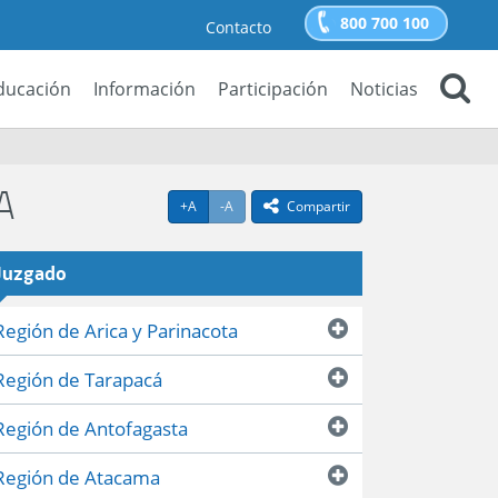
800 700 100
Contacto
ducación
Información
Participación
Noticias
Buscar
A
Agrandar texto
Achicar texto
icono compartir
+A
-A
Compartir
Juzgado
Región de Arica y Parinacota
Región de Tarapacá
Región de Antofagasta
Región de Atacama