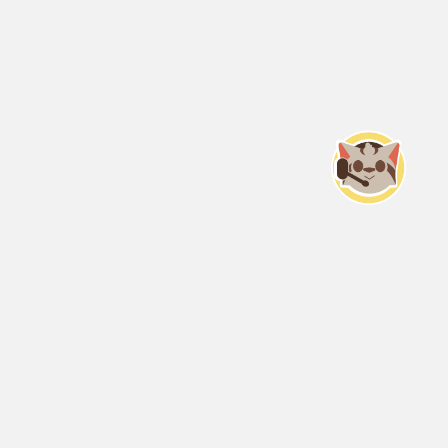
Servicio Nacional del Consumidor (SERNAC) / Oficinas Centrales: Teatinos
50, Santiago;
Atención Público RM: Agustinas 1336, 1° piso, Santiago /
Ver Oficinas regionales