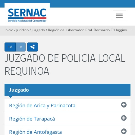
Contenido
principal
SERNAC
Toggle
navigat
Inicio
/
Jurídico
/
Juzgado
/
Región del Libertador Gral. Bernardo O'Higgins
/
JU
Agrandar texto
Achicar texto
icono compartir
+A
-A
JUZGADO DE POLICIA LOCAL
REQUINOA
Juzgado
Región de Arica y Parinacota
Región de Tarapacá
Región de Antofagasta