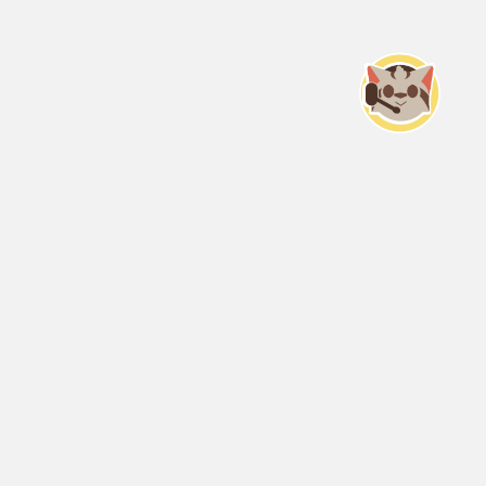
Servicio Nacional del Consumidor (SERNAC) / Oficinas Centrales: Teatinos
50, Santiago;
Atención Público RM: Agustinas 1336, 1° piso, Santiago /
Ver Oficinas regionales