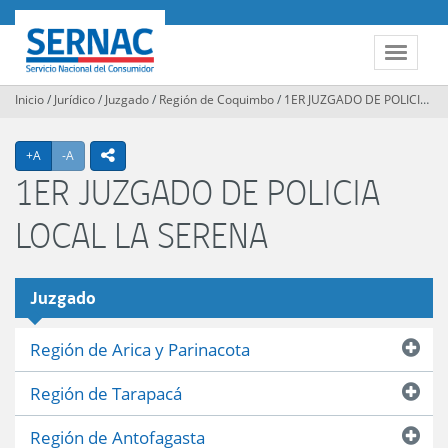
Contenido
principal
SERNAC
Toggle
navigat
Inicio
/
Jurídico
/
Juzgado
/
Región de Coquimbo
/
1ER JUZGADO DE POLICIA LOCAL LA SERENA
Agrandar texto
Achicar texto
icono compartir
+A
-A
1ER JUZGADO DE POLICIA
LOCAL LA SERENA
Juzgado
Región de Arica y Parinacota
Región de Tarapacá
Región de Antofagasta