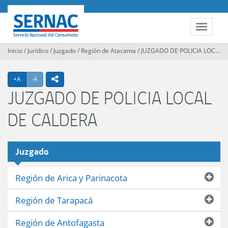
Contenido
principal
SERNAC
Toggle
navigat
Inicio
/
Jurídico
/
Juzgado
/
Región de Atacama
/
JUZGADO DE POLICIA LOCAL DE CALDERA
Agrandar texto
Achicar texto
icono compartir
+A
-A
JUZGADO DE POLICIA LOCAL
DE CALDERA
Juzgado
Región de Arica y Parinacota
Región de Tarapacá
Región de Antofagasta