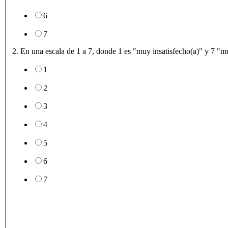
6
7
2. En una escala de 1 a 7, donde 1 es "muy insatisfecho(a)" y 7 "muy 
1
2
3
4
5
6
7