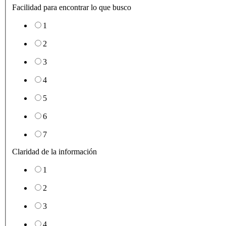
Facilidad para encontrar lo que busco
1
2
3
4
5
6
7
Claridad de la información
1
2
3
4