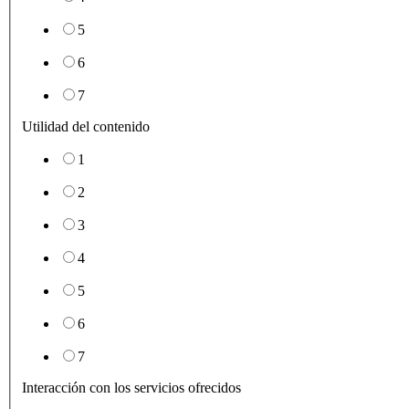
5
6
7
Utilidad del contenido
1
2
3
4
5
6
7
Interacción con los servicios ofrecidos