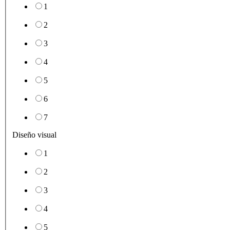
1
2
3
4
5
6
7
Diseño visual
1
2
3
4
5