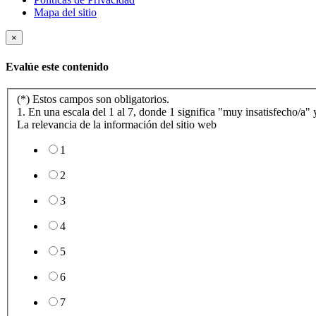
Mapa del sitio
×
Evalúe este contenido
(*) Estos campos son obligatorios.
1. En una escala del 1 al 7, donde 1 significa "muy insatisfecho/a" y
La relevancia de la información del sitio web
1
2
3
4
5
6
7