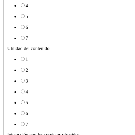
4
5
6
7
Utilidad del contenido
1
2
3
4
5
6
7
Interacción con los servicios ofrecidos