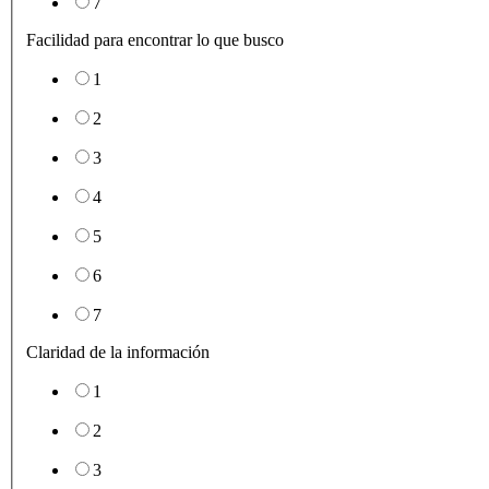
7
Facilidad para encontrar lo que busco
1
2
3
4
5
6
7
Claridad de la información
1
2
3