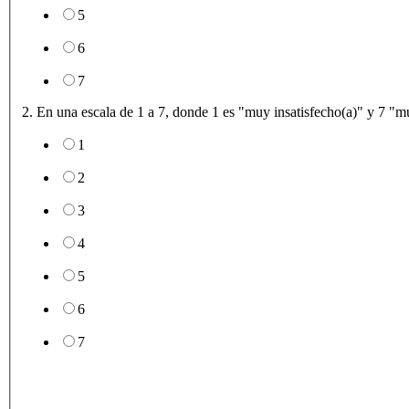
5
6
7
2. En una escala de 1 a 7, donde 1 es "muy insatisfecho(a)" y 7 "muy 
1
2
3
4
5
6
7