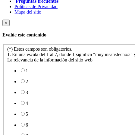
Preguntas frecuentes
Políticas de Privacidad
Mapa del sitio
×
Evalúe este contenido
(*) Estos campos son obligatorios.
1. En una escala del 1 al 7, donde 1 significa "muy insatisfecho/a" y
La relevancia de la información del sitio web
1
2
3
4
5
6