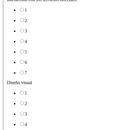
1
2
3
4
5
6
7
Diseño visual
1
2
3
4