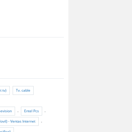
t tv)
Tv. cable
levision
Entel Pcs
-
-
ovil) - Ventas Internet
-
cifico)
-