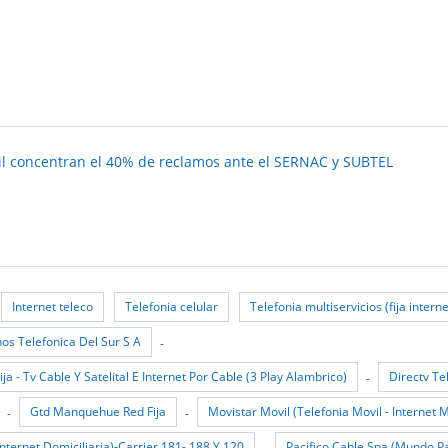
vil concentran el 40% de reclamos ante el SERNAC y SUBTEL
Internet teleco
Telefonia celular
Telefonia multiservicios (fija interne
os Telefonica Del Sur S A
-
a - Tv Cable Y Satelital E Internet Por Cable (3 Play Alambrico)
Directv Te
-
Gtd Manquehue Red Fija
Movistar Movil (Telefonia Movil - Internet M
-
-
 Internet Domiciliaria)-Carrier 181- 188 Y 120
Pacifico Cable Spa (Mundo Pa
-