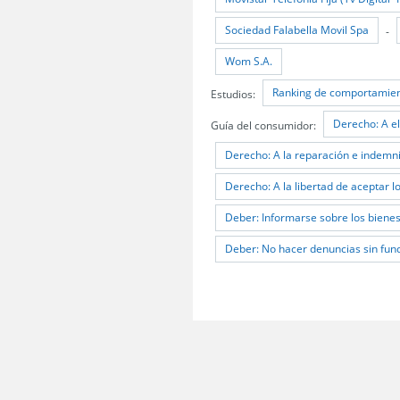
Sociedad Falabella Movil Spa
-
Wom S.A.
Ranking de comportamien
Estudios:
Derecho: A el
Guía del consumidor:
Derecho: A la reparación e indemn
Derecho: A la libertad de aceptar l
Deber: Informarse sobre los bienes 
Deber: No hacer denuncias sin fun