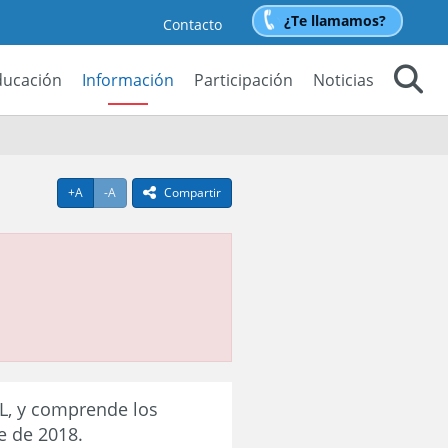
¿Te llamamos?
Contacto
ducación
Información
Participación
Noticias
Buscar
Agrandar texto
Achicar texto
+A
-A
Compartir
icono compartir
EL, y comprende los
e de 2018.