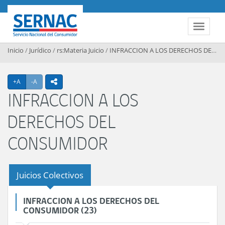
Contenido principal
SERNAC
Toggle 
Inicio
/
Jurídico
/
rs:Materia Juicio
/
INFRACCION A LOS DERECHOS DEL CONSUMIDOR
Agrandar texto
Achicar texto
+A
-A
icono compartir
INFRACCION A LOS
DERECHOS DEL
CONSUMIDOR
Juicios Colectivos
INFRACCION A LOS DERECHOS DEL
CONSUMIDOR (23)