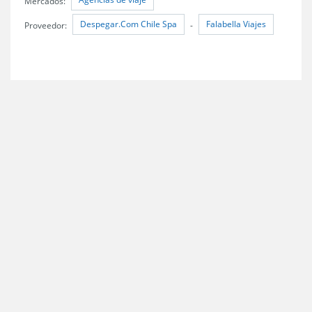
Mercados:
Despegar.Com Chile Spa
Falabella Viajes
Proveedor:
-