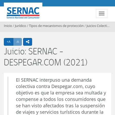
Contenido principal
SERNAC
Toggle 
Inicio
/
Jurídico
/
Tipos de mecanismos de protección
/
Juicios Colectivos
/
Agrandar texto
Achicar texto
+A
-A
icono compartir
Juicio: SERNAC -
DESPEGAR.COM (2021)
El SERNAC interpuso una demanda
colectiva contra Despegar.com, cuyo
objetivo es que la empresa sea multada y
compense a todos los consumidores que
se han visto afectados tras la suspensión
de viajes y servicios turísticos durante la