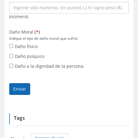
(número)
obligatorio
obligatorio
obligatorio
Daño Moral
(
*
)
Indique el tipo de daño moral que sufrió:
Daño físico
Daño psíquico
Daño a la dignidad de la persona
Tags
Agencias de viaje