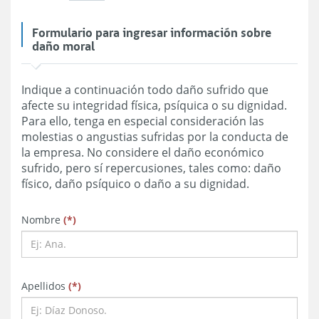
Formulario para ingresar información sobre
daño moral
Indique a continuación todo daño sufrido que
afecte su integridad física, psíquica o su dignidad.
Para ello, tenga en especial consideración las
molestias o angustias sufridas por la conducta de
la empresa. No considere el daño económico
sufrido, pero sí repercusiones, tales como: daño
físico, daño psíquico o daño a su dignidad.
obligatorio
obligatorio
obligatorio
Nombre
(
*
)
obligatorio
obligatorio
obligatorio
Apellidos
(
*
)