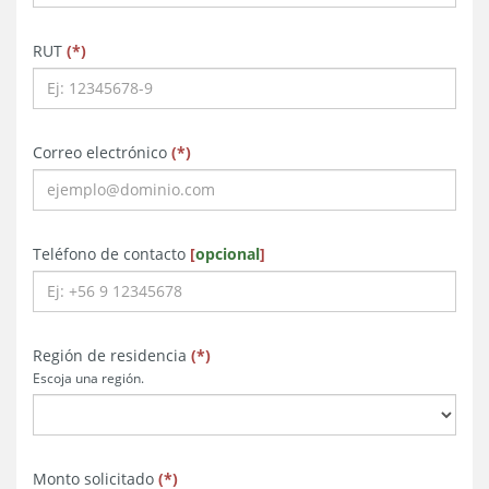
obligatorio
obligatorio
obligatorio
RUT
(
*
)
obligatorio
obligatorio
obligatorio
Correo electrónico
(
*
)
obligatorio
obligatorio
Teléfono de contacto
[
opcional
]
obligatorio
obligatorio
obligatorio
Región de residencia
(
*
)
Escoja una región.
obligatorio
obligatorio
obligatorio
Monto solicitado
(
*
)