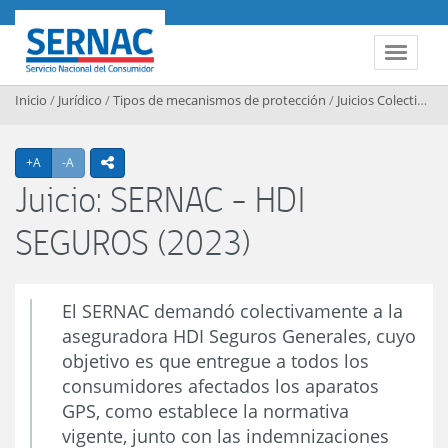
Contenido principal
SERNAC
Toggle 
Inicio
/
Jurídico
/
Tipos de mecanismos de protección
/
Juicios Colectivos
/
Agrandar texto
Achicar texto
+A
-A
icono compartir
Juicio: SERNAC - HDI
SEGUROS (2023)
El SERNAC demandó colectivamente a la
aseguradora HDI Seguros Generales, cuyo
objetivo es que entregue a todos los
consumidores afectados los aparatos
GPS, como establece la normativa
vigente, junto con las indemnizaciones