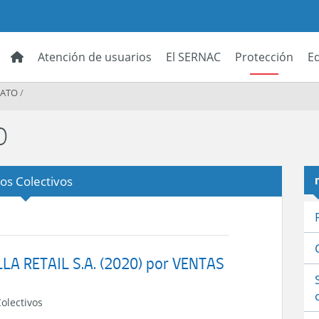
Atención de usuarios
El SERNAC
Protección
E
RATO
/
O
ios Colectivos
LLA RETAIL S.A. (2020) por VENTAS
Colectivos