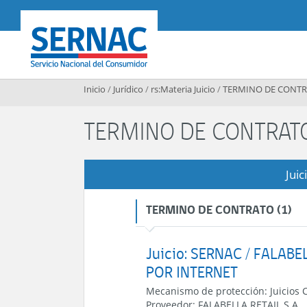
Contenido principal
SERNAC
Inicio
/
Jurídico
/
rs:Materia Juicio
/
TERMINO DE CONT
TERMINO DE CONTRAT
Juic
TERMINO DE CONTRATO (1)
Juicio: SERNAC / FALABE
POR INTERNET
Mecanismo de protección:
Juicios 
Proveedor:
FALABELLA RETAIL S.A.