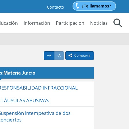
¿Te llamamos?
Contacto
ducación
Información
Participación
Noticias
Buscar
Agrandar texto
Achicar texto
+A
-A
Compartir
icono compartir
rs:Materia Juicio
RESPONSABILIDAD INFRACCIONAL
CLÁUSULAS ABUSIVAS
Suspensión intempestiva de dos
conciertos